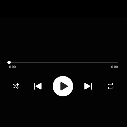
0:00
0:00