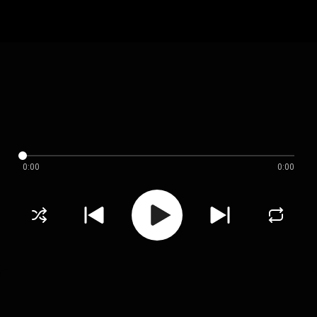
0:00
0:00