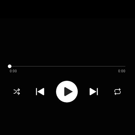
0:00
0:00