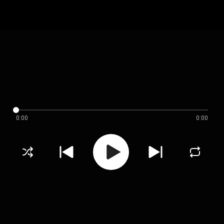
0:00
0:00