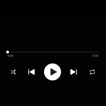
0:00
0:00