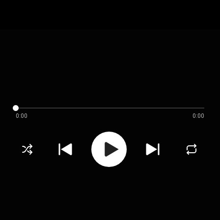
0:00
0:00