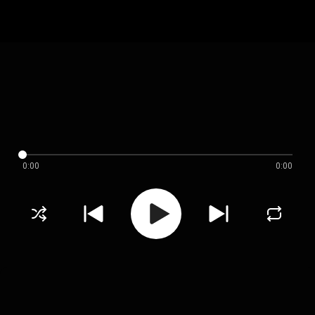
0:00
0:00