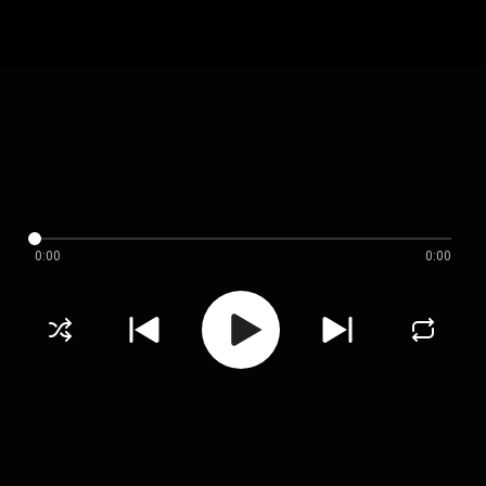
0:00
0:00