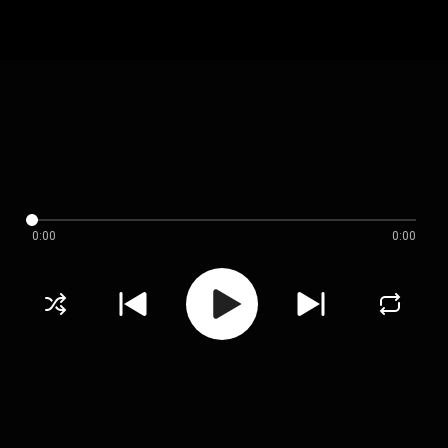
0:00
0:00