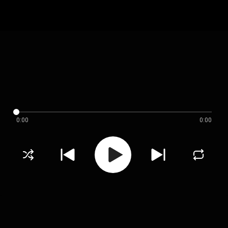
0:00
0:00