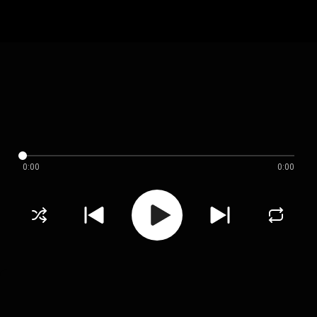
0:00
0:00