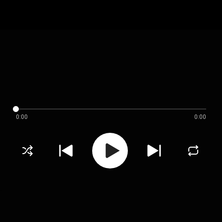
0:00
0:00