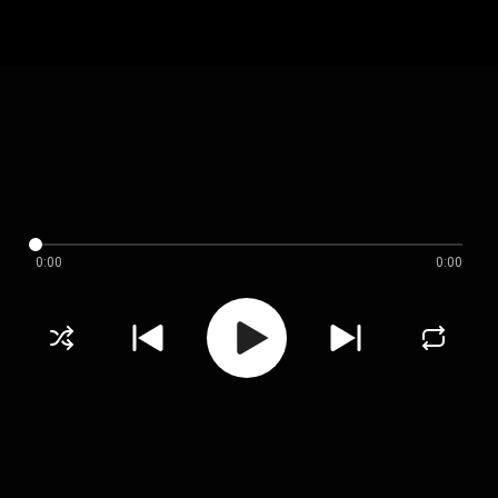
0:00
0:00