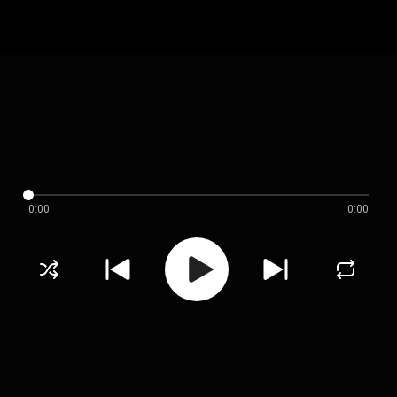
0:00
0:00