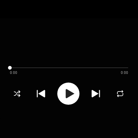
0:00
0:00