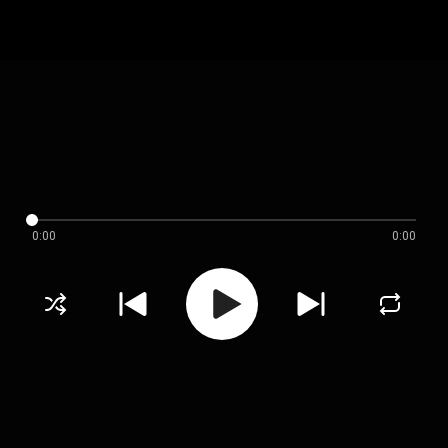
0:00
0:00