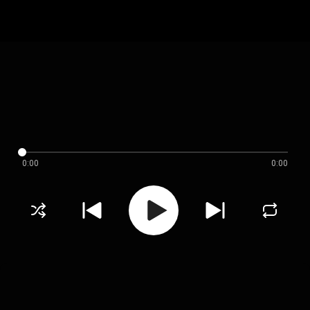
0:00
0:00