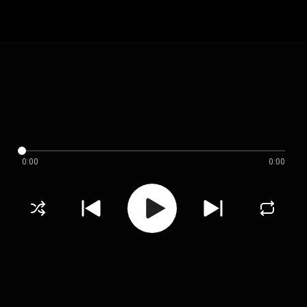
0:00
0:00