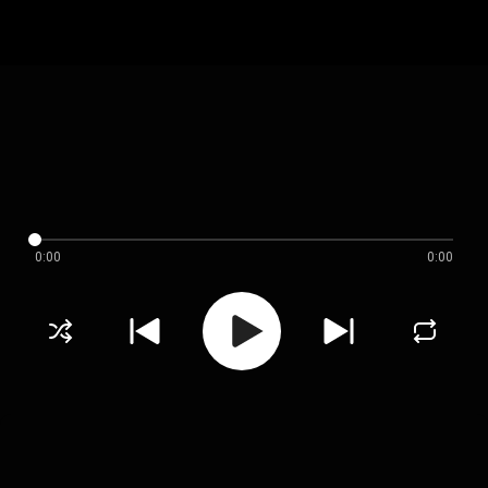
0:00
0:00