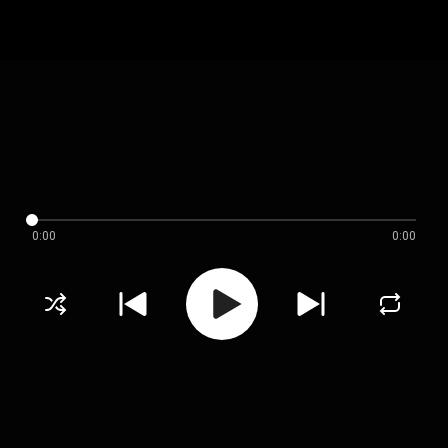
0:00
0:00