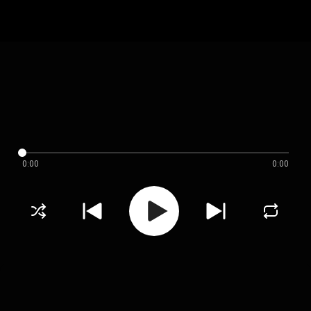
0:00
0:00