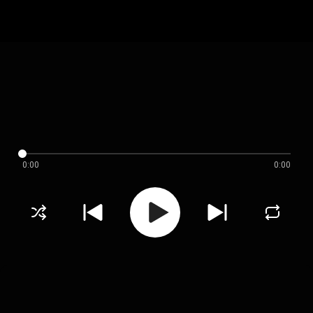
0:00
0:00