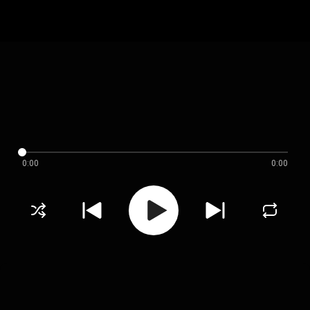
0:00
0:00