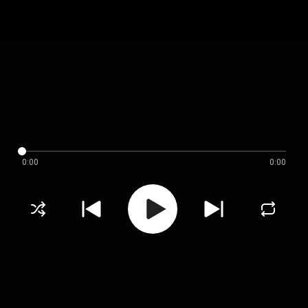
0:00
0:00