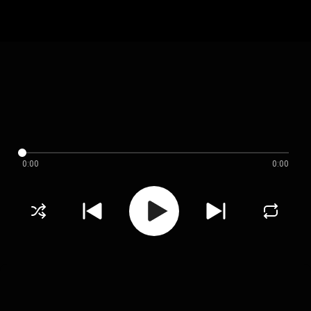
0:00
0:00