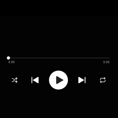
0:00
0:00