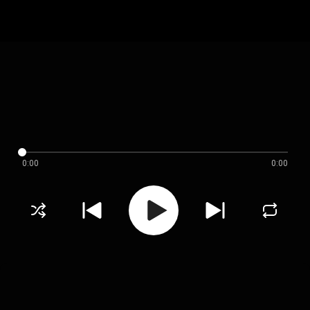
0:00
0:00