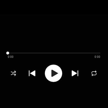
0:00
0:00