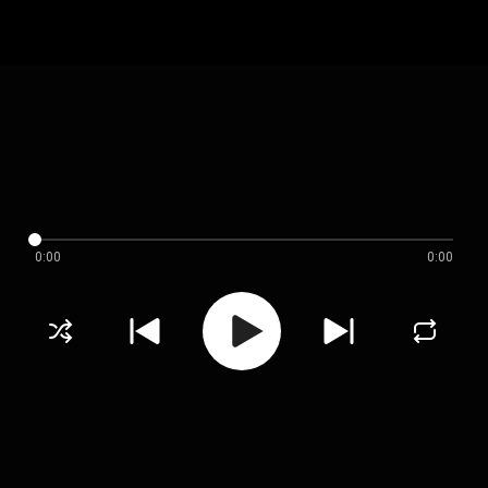
0:00
0:00