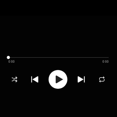
0:00
0:00