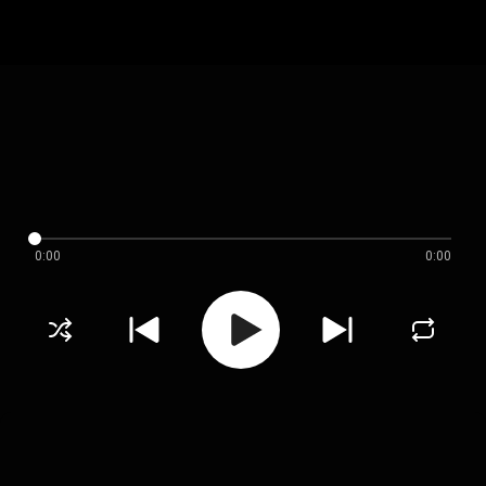
0:00
0:00