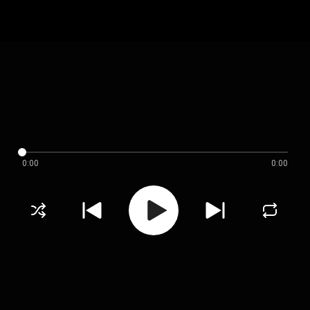
0:00
0:00