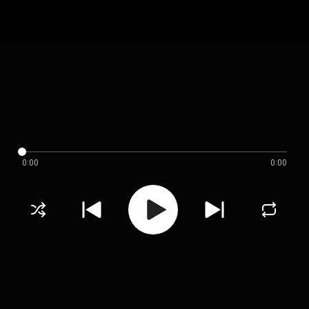
0:00
0:00