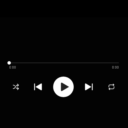
0:00
0:00