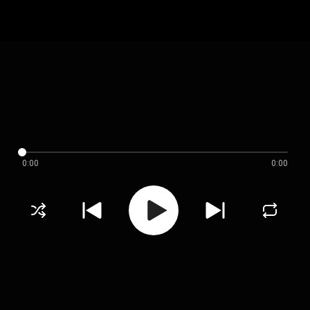
0:00
0:00