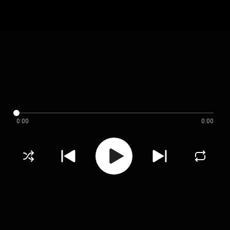
0:00
0:00