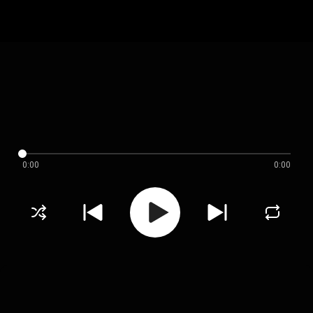
0:00
0:00