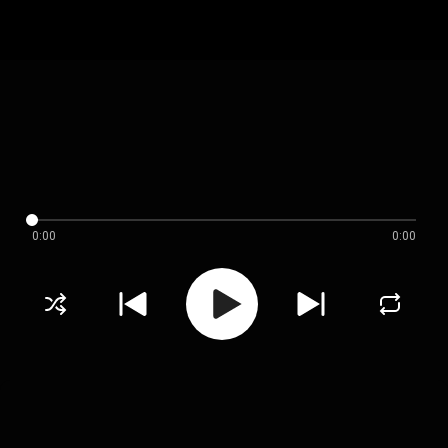
0:00
0:00