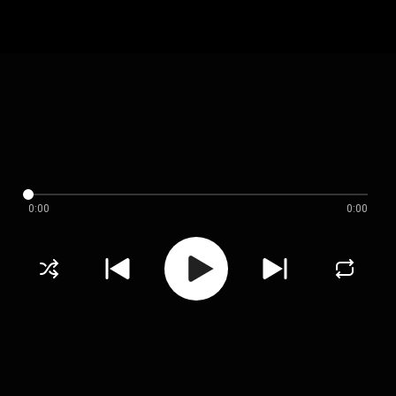
0:00
0:00