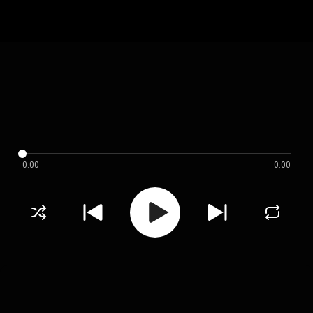
0:00
0:00