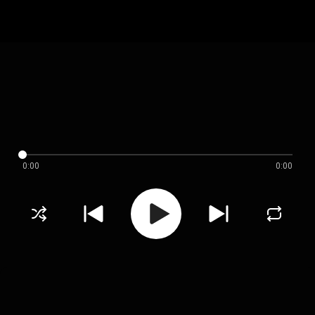
0:00
0:00