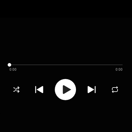
0:00
0:00