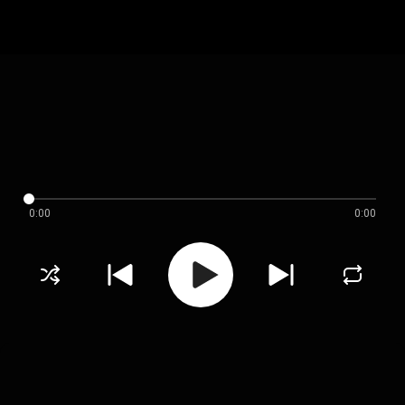
0:00
0:00