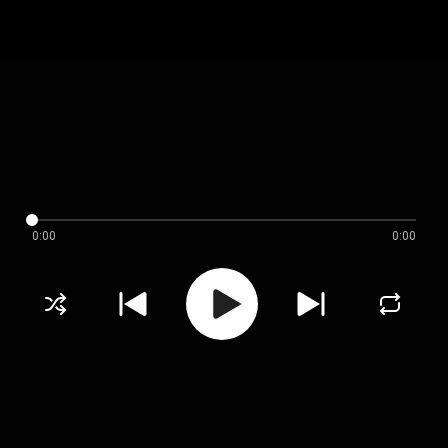
0:00
0:00