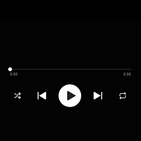
0:00
0:00