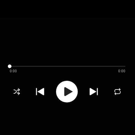
0:00
0:00