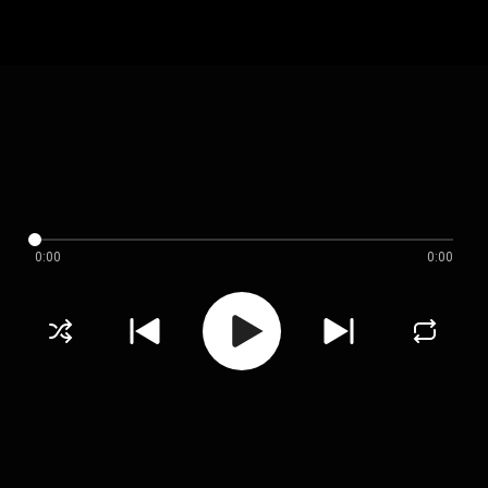
0:00
0:00