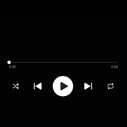
0:00
0:00