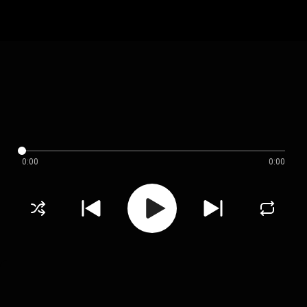
0:00
0:00