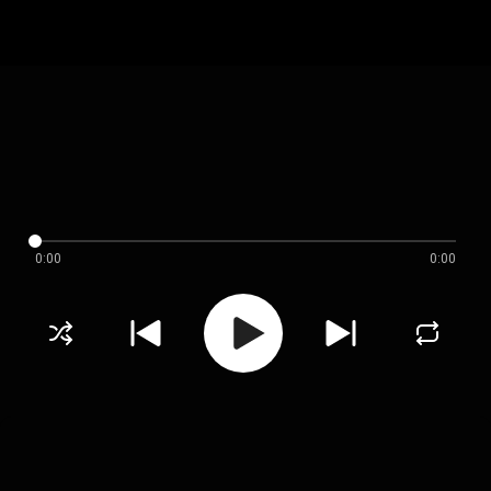
0:00
0:00